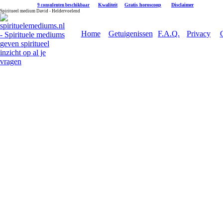
|
Kwaliteit
|
Gratis horoscoop
|
Disclaimer
9 consulenten beschikbaar
Spiritueel medium David - Heldervoelend
Home
Getuigenissen
F.A.Q.
Privacy