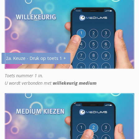
2a. Keuze - Druk op toets 1 +
Toets nummer 1 in.
U wordt verbonden met
willekeurig medium