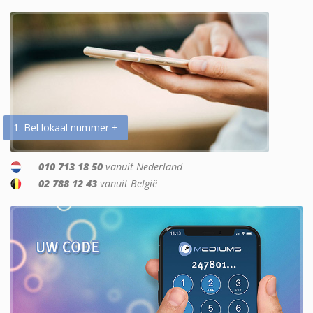
1. Bel lokaal nummer +
010 713 18 50
vanuit Nederland
02 788 12 43
vanuit België