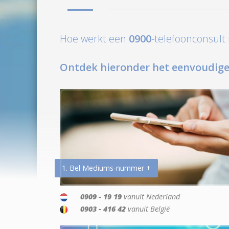
Hoe werkt een
0900
-telefoonconsul
Ontdek hieronder het eenvoudige
1. Bel Mediums-nummer +
0909 - 19 19
vanuit Nederland
0903 - 416 42
vanuit België