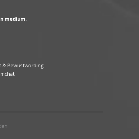
en medium
.
ht & Bewustwording
umchat
den