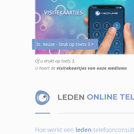
2c. Keuze - Druk op toets 3 +
Of u drukt op toets 3.
U hoort de
visitekaartjes van onze mediums
LEDEN
ONLINE TE
Hoe werkt een
leden
-telefoonconsult