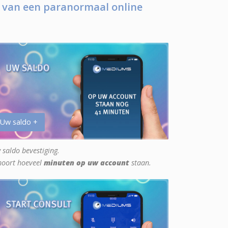
 van een paranormaal online
 Uw saldo +
 saldo bevestiging.
hoort hoeveel
minuten op uw account
staan.