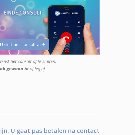
 U sluit het consult af +
enst het consult af te sluiten.
ak gewoon in
of leg af.
ijn. U gaat pas betalen na contact