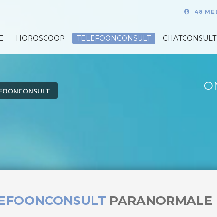
48 ME
E
HOROSCOOP
TELEFOONCONSULT
CHATCONSULT
O
EFOONCONSULT
LEFOONCONSULT
PARANORMALE 