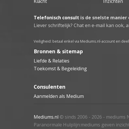
Klacht
Inzichten
Telefonisch consult
is de snelste manier
Liever schriftelijk? Chat en e-mail kan ook, al
Veiligheid: betaal enkel via Mediums.nl-account en de
Bronnen & sitemap
Liefde & Relaties
Toekomst & Begeleiding
Consulenten
Aanmelden als Medium
Mediums.nl
© sinds 2006 - 2026
- mediums N
Paranormale Hulplijn:mediums geven inzich