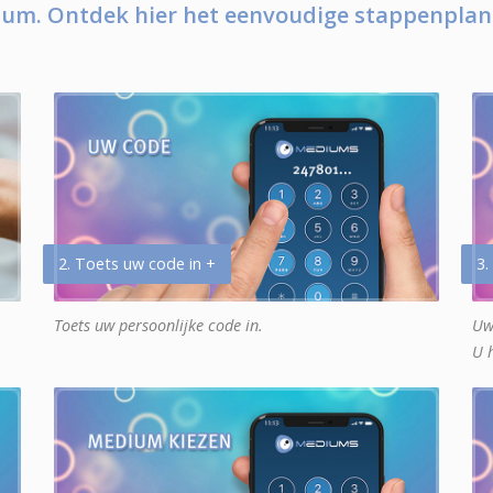
um. Ontdek hier het eenvoudige stappenplan
2. Toets uw code in +
3.
Toets uw persoonlijke code in.
Uw
U 