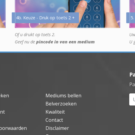
4b. Keuze - Druk op toets 2 +
5.
Of u drukt op toets 2.
Uw
Geef nu de
pincode in van een medium
U 
P
Pa
eken
Mediums bellen
Uw
Belverzoeken
nt
Kwaliteit
Contact
oorwaarden
Disclaimer