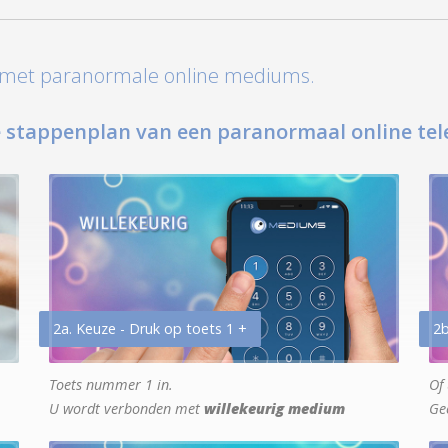
t met paranormale online mediums.
 stappenplan van een paranormaal online tel
2a. Keuze - Druk op toets 1 +
2b
Toets nummer 1 in.
Of 
U wordt verbonden met
willekeurig medium
Ge