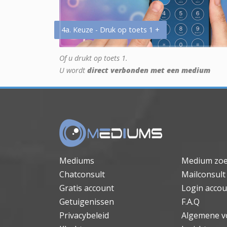
4a. Keuze - Druk op toets 1 +
Of u drukt op toets 1.
U wordt
direct verbonden met een medium
Mediums
Medium zo
Chatconsult
Mailconsult
Gratis account
Login accou
Getuigenissen
F.A.Q
Privacybeleid
Algemene v