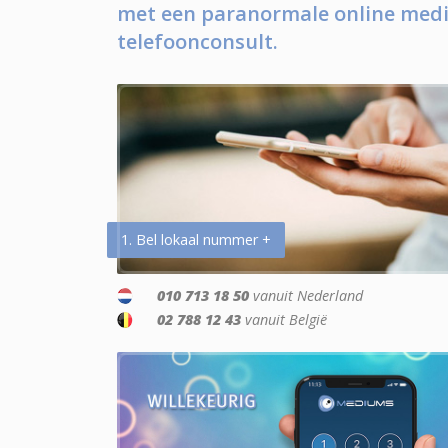
met een paranormale online medi
telefoonconsult.
1. Bel lokaal nummer +
010 713 18 50
vanuit Nederland
02 788 12 43
vanuit België