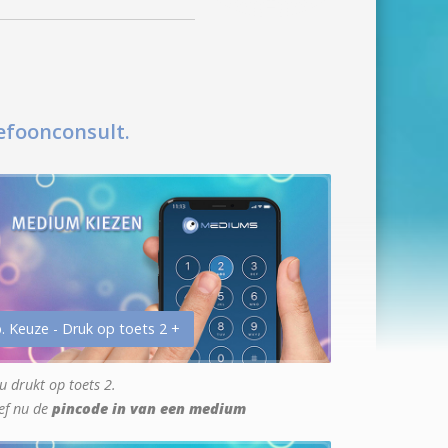
efoonconsult.
. Keuze - Druk op toets 2 +
u drukt op toets 2.
ef nu de
pincode in van een medium