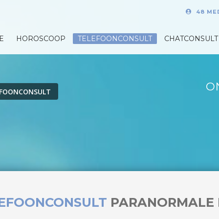
48 ME
E
HOROSCOOP
TELEFOONCONSULT
CHATCONSULT
O
EFOONCONSULT
LEFOONCONSULT
PARANORMALE 