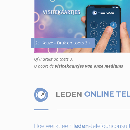
2c. Keuze - Druk op toets 3 +
Of u drukt op toets 3.
U hoort de
visitekaartjes van onze mediums
LEDEN
ONLINE TE
Hoe werkt een
leden
-telefoonconsult