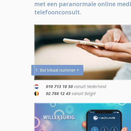
met een paranormale online medi
telefoonconsult.
1. Bel lokaal nummer +
010 713 18 50
vanuit Nederland
02 788 12 43
vanuit België