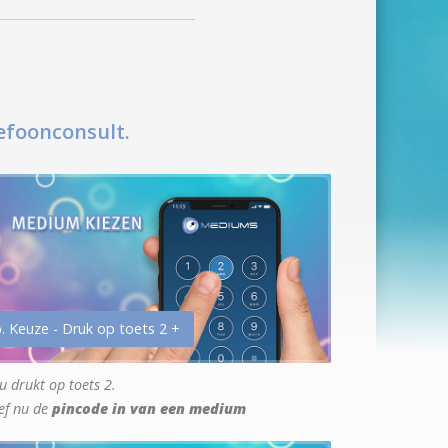
efoonconsult.
. Keuze - Druk op toets 2 +
u drukt op toets 2.
ef nu de
pincode in van een medium