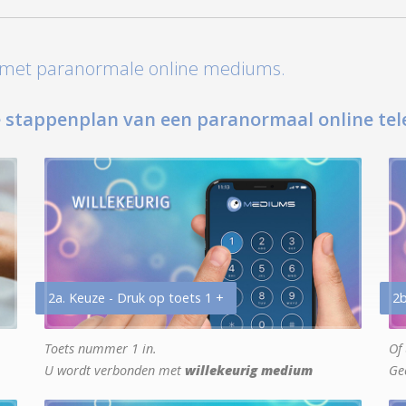
t met paranormale online mediums.
 stappenplan van een paranormaal online tel
2a. Keuze - Druk op toets 1 +
2b
Toets nummer 1 in.
Of 
U wordt verbonden met
willekeurig medium
Ge