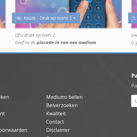
4b. Keuze - Druk op toets 2 +
5.
Of u drukt op toets 2.
Uw
Geef nu de
pincode in van een medium
U 
P
Pa
eken
Mediums bellen
Uw
Belverzoeken
nt
Kwaliteit
Contact
oorwaarden
Disclaimer