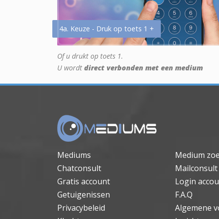
4a. Keuze - Druk op toets 1 +
Of u drukt op toets 1.
U wordt
direct verbonden met een medium
Mediums
Medium zo
Chatconsult
Mailconsult
Gratis account
Login accou
Getuigenissen
F.A.Q
Privacybeleid
Algemene v