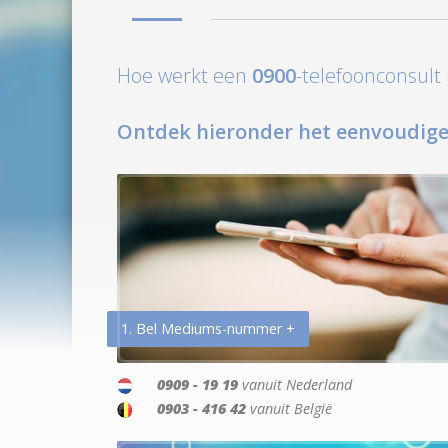
Hoe werkt een
0900
-telefoonconsul
Ontdek hieronder het eenvoudige
1. Bel Mediums-nummer +
0909 - 19 19
vanuit Nederland
0903 - 416 42
vanuit België