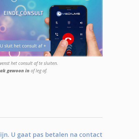
 U sluit het consult af +
enst het consult af te sluiten.
ak gewoon in
of leg af.
ijn. U gaat pas betalen na contact