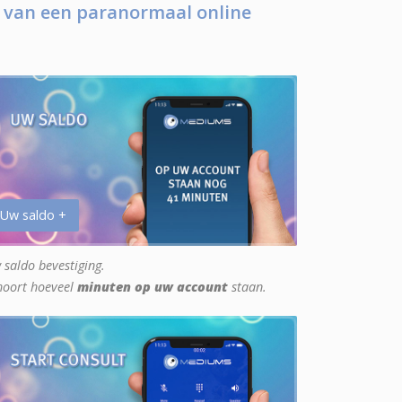
 van een paranormaal online
 Uw saldo +
 saldo bevestiging.
hoort hoeveel
minuten op uw account
staan.