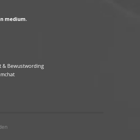
en medium
.
ht & Bewustwording
umchat
den