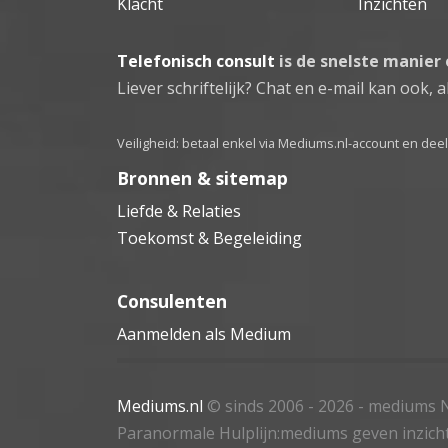
Klacht
Inzichten
Telefonisch consult
is de snelste manier
Liever schriftelijk? Chat en e-mail kan ook, al
Veiligheid: betaal enkel via Mediums.nl-account en de
Bronnen & sitemap
Liefde & Relaties
Toekomst & Begeleiding
Consulenten
Aanmelden als Medium
Mediums.nl
© sinds 2006 - 2026
- mediums N
Paranormale Hulplijn:mediums geven inzich