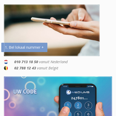
1. Bel lokaal nummer +
010 713 18 50
vanuit Nederland
02 788 12 43
vanuit België