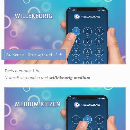
2a. Keuze - Druk op toets 1 +
Toets nummer 1 in.
U wordt verbonden met
willekeurig medium