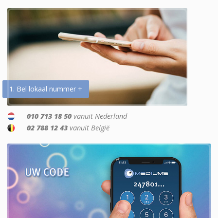
1. Bel lokaal nummer +
010 713 18 50
vanuit Nederland
02 788 12 43
vanuit België