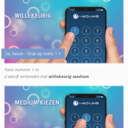
2a. Keuze - Druk op toets 1 +
Toets nummer 1 in.
U wordt verbonden met
willekeurig medium