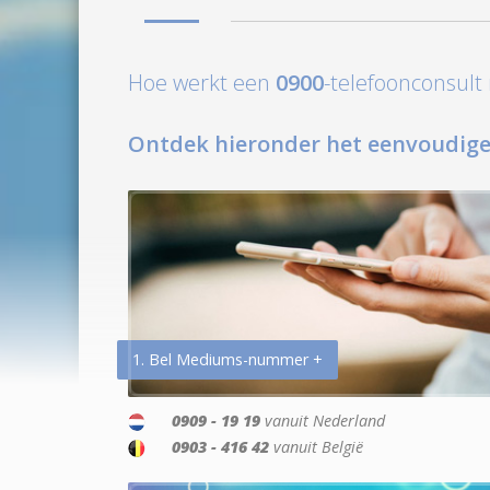
Hoe werkt een
0900
-telefoonconsul
Ontdek hieronder het eenvoudige
1. Bel Mediums-nummer +
0909 - 19 19
vanuit Nederland
0903 - 416 42
vanuit België