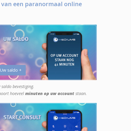
 van een paranormaal online
 Uw saldo +
 saldo bevestiging.
hoort hoeveel
minuten op uw account
staan.