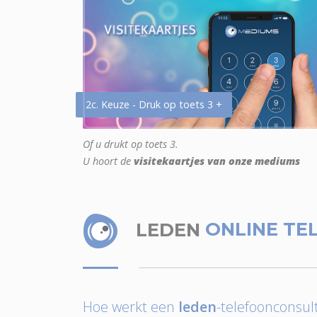
2c. Keuze - Druk op toets 3 +
Of u drukt op toets 3.
U hoort de
visitekaartjes van onze mediums
LEDEN
ONLINE TE
Hoe werkt een
leden
-telefoonconsult