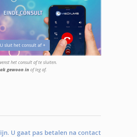
 U sluit het consult af +
enst het consult af te sluiten.
ak gewoon in
of leg af.
ijn. U gaat pas betalen na contact