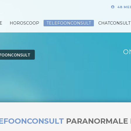
48 ME
E
HOROSCOOP
TELEFOONCONSULT
CHATCONSULT
O
EFOONCONSULT
LEFOONCONSULT
PARANORMALE 