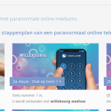
t met paranormale online mediums.
 stappenplan van een paranormaal online tel
2a. Keuze - Druk op toets 1 +
2b
Toets nummer 1 in.
Of 
U wordt verbonden met
willekeurig medium
Ge