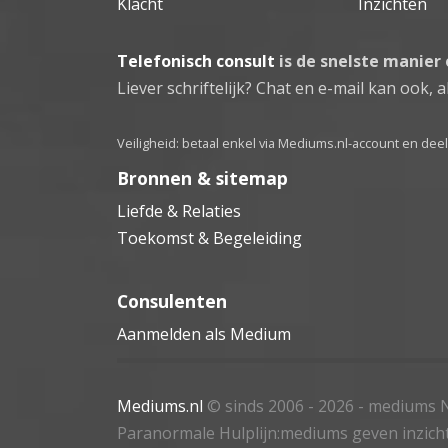
Klacht
Inzichten
Telefonisch consult
is de snelste manier
Liever schriftelijk? Chat en e-mail kan ook, al
Veiligheid: betaal enkel via Mediums.nl-account en de
Bronnen & sitemap
Liefde & Relaties
Toekomst & Begeleiding
Consulenten
Aanmelden als Medium
Mediums.nl
© sinds 2006 - 2026
- mediums N
Paranormale Hulplijn:mediums geven inzich