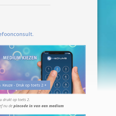
efoonconsult.
. Keuze - Druk op toets 2 +
u drukt op toets 2.
ef nu de
pincode in van een medium