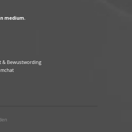
en medium
.
ht & Bewustwording
umchat
den