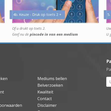
4b. Keuze - Druk op toets 2 +
5.
Of u drukt op toets 2.
Uw
Geef nu de
pincode in van een medium
U 
P
Pa
eken
Mediums bellen
Uw
Belverzoeken
nt
Kwaliteit
Contact
oorwaarden
Disclaimer