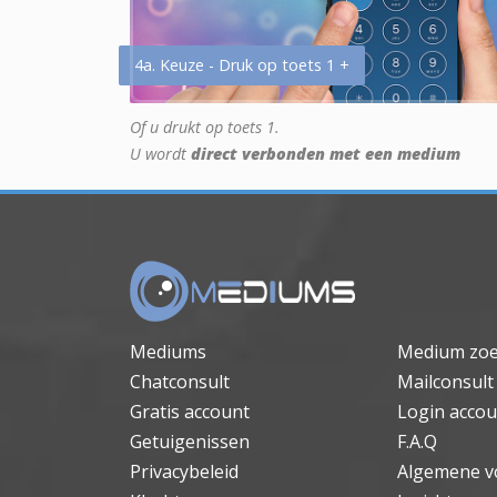
4a. Keuze - Druk op toets 1 +
Of u drukt op toets 1.
U wordt
direct verbonden met een medium
Mediums
Medium zo
Chatconsult
Mailconsult
Gratis account
Login accou
Getuigenissen
F.A.Q
Privacybeleid
Algemene v