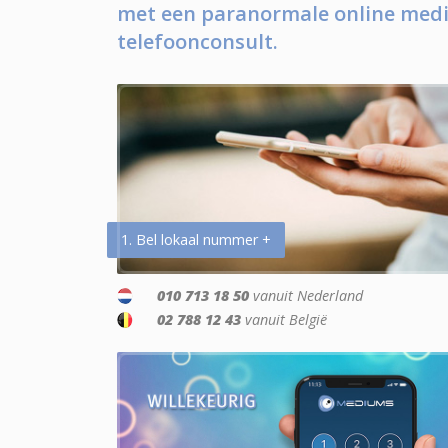
met een paranormale online medi
telefoonconsult.
1. Bel lokaal nummer +
010 713 18 50
vanuit Nederland
02 788 12 43
vanuit België