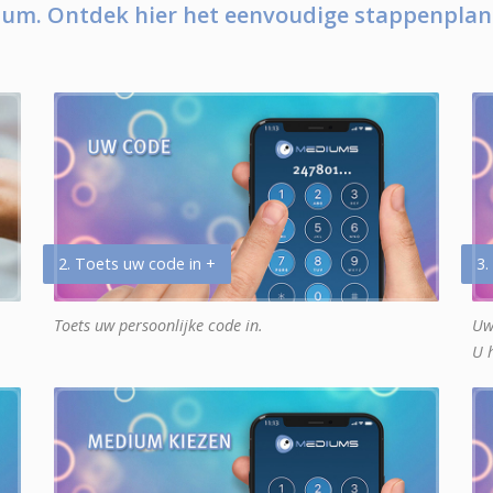
um. Ontdek hier het eenvoudige stappenplan
2. Toets uw code in +
3.
Toets uw persoonlijke code in.
Uw
U 