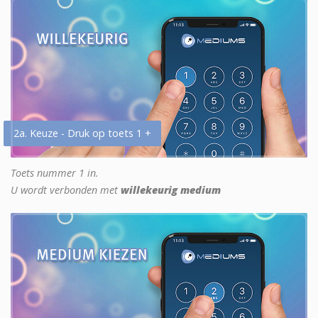
2a. Keuze - Druk op toets 1 +
Toets nummer 1 in.
U wordt verbonden met
willekeurig medium