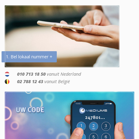
1. Bel lokaal nummer +
010 713 18 50
vanuit Nederland
02 788 12 43
vanuit België