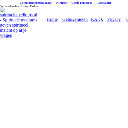
|
Kwaliteit
|
Gratis horoscoop
|
Disclaimer
33 consulenten beschikbaar
Spiritueel medium Esther - Medium
Home
Getuigenissen
F.A.Q.
Privacy