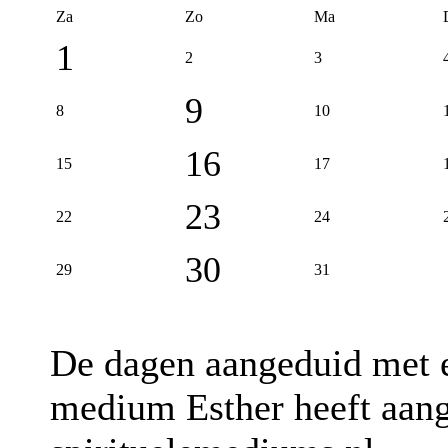
Za
Zo
Ma
1
2
3
9
8
10
16
15
17
23
22
24
30
29
31
De dagen aangeduid met
medium Esther heeft aang