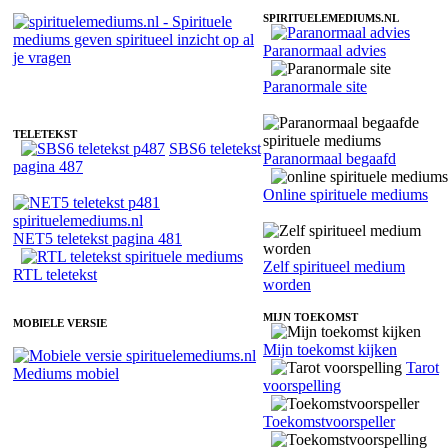
SPIRITUELEMEDIUMS.NL
Paranormaal advies
Spiritueel medium Esther - Medium
Paranormale site
TELETEKST
SBS6 teletekst
Paranormaal begaafd
pagina 487
Online spirituele mediums
NET5 teletekst pagina 481
Zelf spiritueel medium
RTL teletekst
worden
MIJN TOEKOMST
MOBIELE VERSIE
Mijn toekomst kijken
Tarot
Mediums mobiel
voorspelling
Toekomstvoorspeller