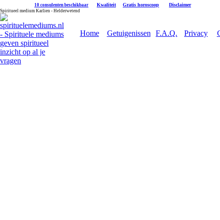
|
Kwaliteit
|
Gratis horoscoop
|
Disclaimer
10 consulenten beschikbaar
Spiritueel medium Karlien - Helderwetend
Home
Getuigenissen
F.A.Q.
Privacy