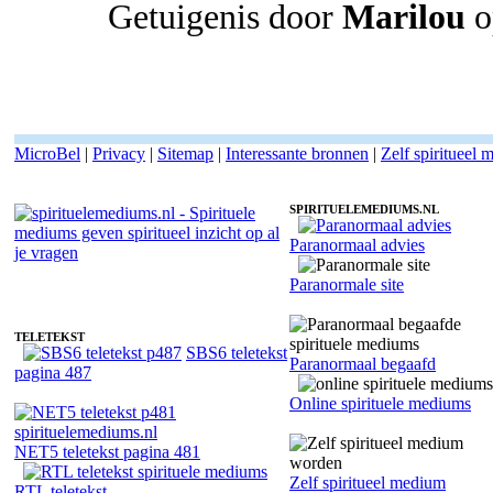
Getuigenis door
Marilou
o
MicroBel
|
Privacy
|
Sitemap
|
Interessante bronnen
|
Zelf spiritueel
SPIRITUELEMEDIUMS.NL
Paranormaal advies
Spiritueel medium Karlien - Helderwetend
Paranormale site
TELETEKST
SBS6 teletekst
Paranormaal begaafd
pagina 487
Online spirituele mediums
NET5 teletekst pagina 481
Zelf spiritueel medium
RTL teletekst