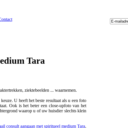
Contact
medium Tara
raktertrekken, ziektebeelden ... waarnemen.
euze. U heeft het beste resultaat als u een foto
taat. Ook is het beter een close-upfoto van het
chtergrond waarop u of uw huisdier slechts klein
mail consult aangaan met spiritueel medium Tara
.