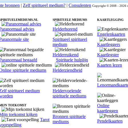
nte bronnen
|
Zelf spiritueel medium?
|
Consulenten
Copyright © 2008 - 2026 s
SPIRITUELEMEDIUMS.NL
SPIRITUELE MEDIUMS
KAARTLEGGING
Paranormaal advies
Helderhorend
Engelenkaarten
Paranormale site
Spiritueel spiritueel
medium
Kaartleggers
Helderruikend
Kaartlegster
Paranormaal begaafd
Spirituele hulplijn
Kaarten lezen
Online spirituele mediums
Helderziendheid
Lenormandkaart
Zelf spiritueel medium
Heldervoelende
worden
spirituele mediums
Online
MIJN TOEKOMST
kaartleggen
Mijn toekomst kijken
Bronnen spirituele
Tarot
Pendelkaarten
mediums
voorspelling