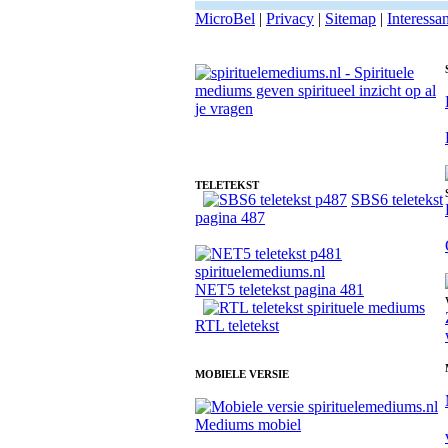
MicroBel
|
Privacy
|
Sitemap
|
Interessa
Fotoreading met paranormale spiritueel medium Tara
TELETEKST
SBS6 teletekst
pagina 487
NET5 teletekst pagina 481
RTL teletekst
MOBIELE VERSIE
Mediums mobiel