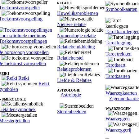
RELATIE
Toekomstvoorspeller
Symboolkaarten
Huwelijksproblemen
Toekomstvoorspelling
Nieuwe relatie
Tarot kaartlegge
Numerologie relatie
Toekomstvoorspellingen
Tarot legging
Relatiebemiddeling
Je horoscoop voorspellen
Tarot trekken
Relatieherstel
Je toekomst voorspellen
Tarotkaart
Relatieproblemen
REIKI
Tarotkaarten
Reiki
Liefde & Relaties
Reiki
symbolen
ASTROLOGIE
Waarzegkaarten
Astrologie
Zigeunerkaart
NUMEROLOGIE
Getallensymboliek
WAARZEGGEN
Sterrenbeelden
Waarzeggen
Meestergetallen
Waarzeggerij