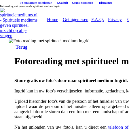
|
Kwaliteit
|
Gratis horoscoop
|
Disclaimer
10 consulenten beschikbaar
Fotoreading met paranormale spiritueel medium Ingrid
Home
Getuigenissen
F.A.Q.
Privacy
Terug
Fotoreading met spiritueel 
Stuur gratis uw foto's door naar spiritueel medium Ingrid.
Ingrid kan in uw foto's verschijnselen, informatie, gedachten, 
Upload hieronder foto's van de persoon of het huisdier van uw k
upload waar de persoon of het huisdier alleen op afgebeeld s
aangezicht door te sturen dan een foto met een landschap of a
staan afgebeeld.
Na het uploaden van uw foto's, kan u direct een
telefoon o