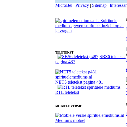
MicroBel
|
Privacy
|
Sitemap
|
Interessa
Fotoreading met paranormale spiritueel medium Ingrid
TELETEKST
SBS6 teletekst
pagina 487
NET5 teletekst pagina 481
RTL teletekst
MOBIELE VERSIE
Mediums mobiel