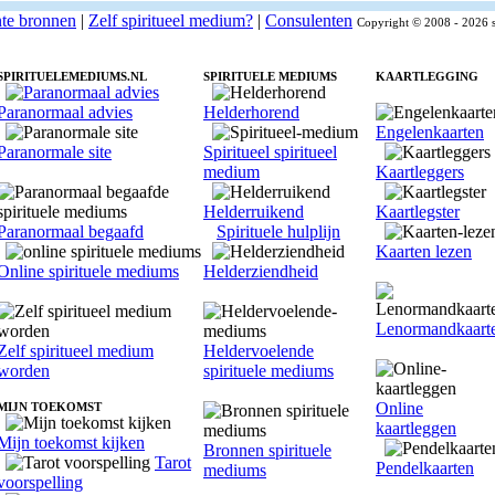
nte bronnen
|
Zelf spiritueel medium?
|
Consulenten
Copyright © 2008 - 2026 s
SPIRITUELEMEDIUMS.NL
SPIRITUELE MEDIUMS
KAARTLEGGING
Paranormaal advies
Helderhorend
Engelenkaarten
Paranormale site
Spiritueel spiritueel
medium
Kaartleggers
Helderruikend
Kaartlegster
Paranormaal begaafd
Spirituele hulplijn
Kaarten lezen
Online spirituele mediums
Helderziendheid
Lenormandkaart
Zelf spiritueel medium
Heldervoelende
worden
spirituele mediums
Online
MIJN TOEKOMST
kaartleggen
Mijn toekomst kijken
Bronnen spirituele
Tarot
Pendelkaarten
mediums
voorspelling