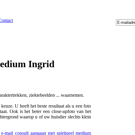
Contact
medium Ingrid
karaktertrekken, ziektebeelden ... waarnemen.
euze. U heeft het beste resultaat als u een foto
taat. Ook is het beter een close-upfoto van het
chtergrond waarop u of uw huisdier slechts klein
f e-mail consult aangaan met spiritueel medium