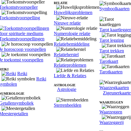
RELATIE
Toekomstvoorspeller
Symboolkaarten
Huwelijksproblemen
Toekomstvoorspelling
Nieuwe relatie
Tarot kaartlegge
Numerologie relatie
Toekomstvoorspellingen
Tarot legging
Relatiebemiddeling
Je horoscoop voorspellen
Tarot trekken
Relatieherstel
Je toekomst voorspellen
Tarotkaart
Relatieproblemen
REIKI
Tarotkaarten
Reiki
Liefde & Relaties
Reiki
symbolen
ASTROLOGIE
Waarzegkaarten
Astrologie
Zigeunerkaart
NUMEROLOGIE
Getallensymboliek
WAARZEGGEN
Sterrenbeelden
Waarzeggen
Meestergetallen
Waarzeggerij