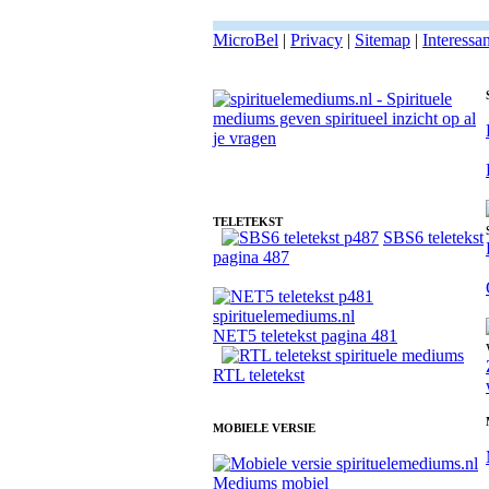
MicroBel
|
Privacy
|
Sitemap
|
Interessa
Fotoreading met paranormale spiritueel medium Karlien
TELETEKST
SBS6 teletekst
pagina 487
NET5 teletekst pagina 481
RTL teletekst
MOBIELE VERSIE
Mediums mobiel