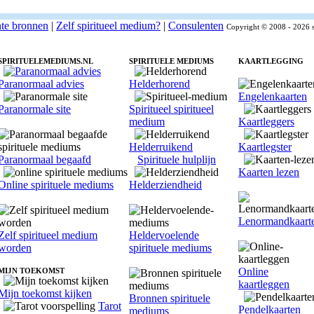
nte bronnen
|
Zelf spiritueel medium?
|
Consulenten
Copyright © 2008 - 2026 s
SPIRITUELEMEDIUMS.NL
SPIRITUELE MEDIUMS
KAARTLEGGING
Paranormaal advies
Helderhorend
Engelenkaarten
Paranormale site
Spiritueel spiritueel
medium
Kaartleggers
Helderruikend
Kaartlegster
Paranormaal begaafd
Spirituele hulplijn
Kaarten lezen
Online spirituele mediums
Helderziendheid
Lenormandkaart
Zelf spiritueel medium
Heldervoelende
worden
spirituele mediums
Online
MIJN TOEKOMST
kaartleggen
Mijn toekomst kijken
Bronnen spirituele
Tarot
Pendelkaarten
mediums