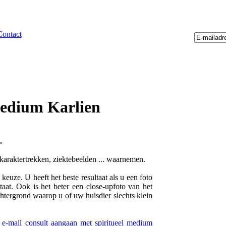
Contact
medium Karlien
.
 karaktertrekken, ziektebeelden ... waarnemen.
euze. U heeft het beste resultaat als u een foto
taat. Ook is het beter een close-upfoto van het
chtergrond waarop u of uw huisdier slechts klein
f e-mail consult aangaan met spiritueel medium