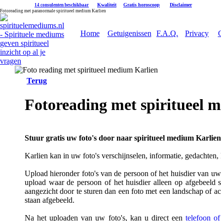
|
Kwaliteit
|
Gratis horoscoop
|
Disclaimer
14 consulenten beschikbaar
Fotoreading met paranormale spiritueel medium Karlien
Home
Getuigenissen
F.A.Q.
Privacy
Terug
Fotoreading met spiritueel 
Stuur gratis uw foto's door naar spiritueel medium Karlien
Karlien kan in uw foto's verschijnselen, informatie, gedachten,
Upload hieronder foto's van de persoon of het huisdier van uw k
upload waar de persoon of het huisdier alleen op afgebeeld s
aangezicht door te sturen dan een foto met een landschap of a
staan afgebeeld.
Na het uploaden van uw foto's, kan u direct een
telefoon o