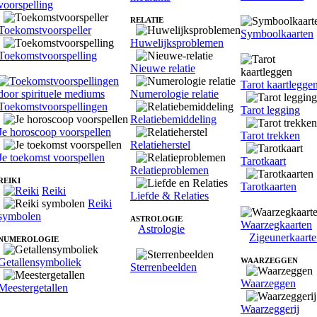
voorspelling
RELATIE
Toekomstvoorspeller
Symboolkaarten
Huwelijksproblemen
Toekomstvoorspelling
Nieuwe relatie
Tarot kaartlegge
Numerologie relatie
Toekomstvoorspellingen
Tarot legging
Relatiebemiddeling
Je horoscoop voorspellen
Tarot trekken
Relatieherstel
Je toekomst voorspellen
Tarotkaart
Relatieproblemen
REIKI
Tarotkaarten
Reiki
Liefde & Relaties
Reiki
symbolen
ASTROLOGIE
Waarzegkaarten
Astrologie
Zigeunerkaart
NUMEROLOGIE
Getallensymboliek
WAARZEGGEN
Sterrenbeelden
Waarzeggen
Meestergetallen
Waarzeggerij