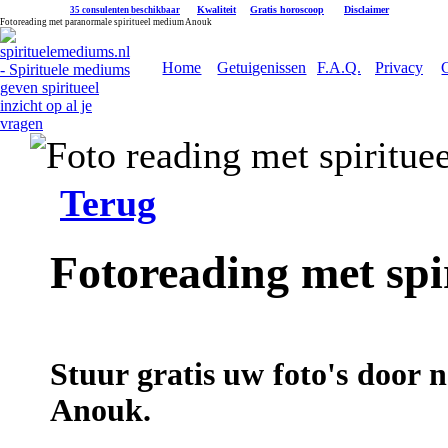
|
Kwaliteit
|
Gratis horoscoop
|
Disclaimer
35 consulenten beschikbaar
Fotoreading met paranormale spiritueel medium Anouk
Home
Getuigenissen
F.A.Q.
Privacy
Terug
Fotoreading met sp
Stuur gratis uw foto's door 
Anouk.