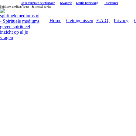
|
Kwaliteit
|
Gratis horoscoop
|
Disclaimer
33 consulenten beschikbaar
Spiritueel medium Youss - Spiritueel advies
Home
Getuigenissen
F.A.Q.
Privacy