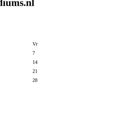
diums.nl
Vr
7
14
21
28