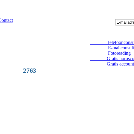
Contact
Telefoonconsul
E-mailconsult
Fotoreading
Gratis horosco
Gratis account
2763