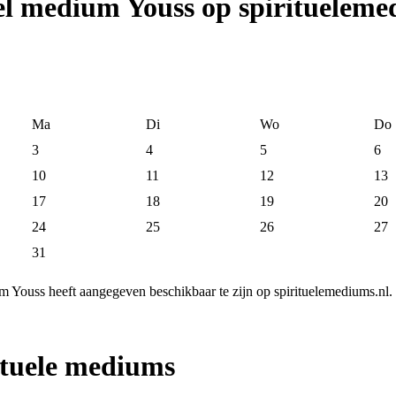
eel medium Youss op spiritueleme
Ma
Di
Wo
Do
3
4
5
6
10
11
12
13
17
18
19
20
24
25
26
27
31
m Youss heeft aangegeven beschikbaar te zijn op spirituelemediums.nl.
ituele mediums