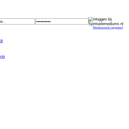
Wachtwoord vergeten?
t
op