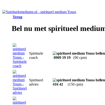
Terug
Bel nu met spiritueel mediu
Spirituele
coach
0909 19 19
(90 cpm)
Spiritueel
advies
416 42
(150 cpm)