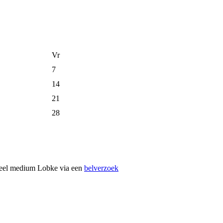
Vr
7
14
21
28
itueel medium Lobke via een
belverzoek