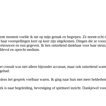
erste moment voelde ik me op mijn gemak en begrepen. Ze neemt echt de 
dat haar voorspellingen keer op keer zijn uitgekomen. Dingen die ze vo
l vertrouwen en rust gegeven. Ik ben ontzettend dankbaar voor haar steu
iefdevol en oprecht medium.
et consult was niet alleen bijzonder accuraat, maar ook ontzettend wa
 gehad.
ijdens het gesprek voelbaar waren. Ik ging naar huis met meer helderheid
ek is naar begeleiding, bevestiging of spiritueel inzicht. Dankjewel vo