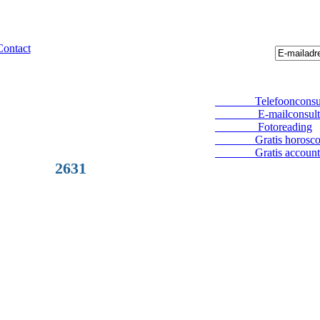
Contact
Telefoonconsul
E-mailconsult
Fotoreading
Gratis horosco
Gratis account
2631