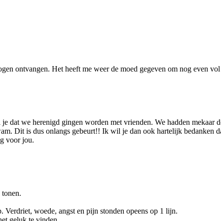
 mogen ontvangen. Het heeft me weer de moed gegeven om nog even vol 
zei je dat we herenigd gingen worden met vrienden. We hadden mekaar do
am. Dit is dus onlangs gebeurt!! Ik wil je dan ook hartelijk bedanken d
ig voor jou.
 tonen.
 Verdriet, woede, angst en pijn stonden opeens op 1 lijn.
et geluk te vinden.