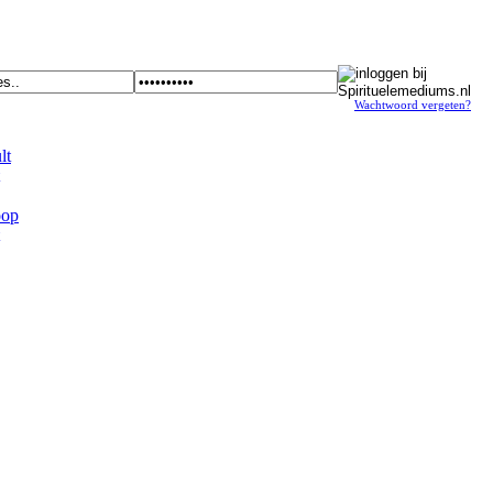
Wachtwoord vergeten?
t
op