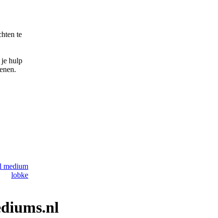
chten te
 je hulp
kenen.
ediums.nl