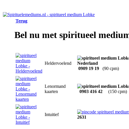
Terug
Bel nu met spiritueel mediu
Heldervoelend
0909 19 19
(90 cpm)
Lenormand
kaarten
0903 416 42
(150 cpm)
Intuitief
2631