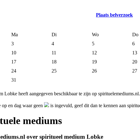
Plaats belverzoek
Ma
Di
Wo
Do
3
4
5
6
10
11
12
13
17
18
19
20
24
25
26
27
31
m Lobke heeft aangegeven beschikbaar te zijn op spirituelemediums.nl.
e op en dag waar geen
is ingevuld, geef dit dan te kennen aan spir
ituele mediums
mediums.nl over spiritueel medium Lobke