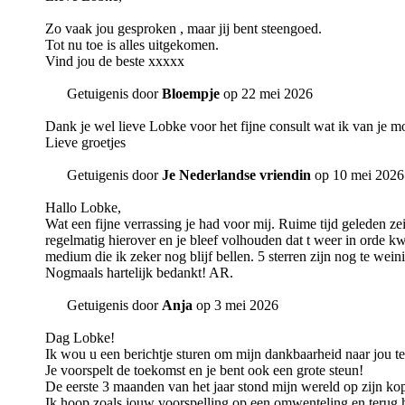
Zo vaak jou gesproken , maar jij bent steengoed.
Tot nu toe is alles uitgekomen.
Vind jou de beste xxxxx
Getuigenis door
Bloempje
op 22 mei 2026
Dank je wel lieve Lobke voor het fijne consult wat ik van je
Lieve groetjes
Getuigenis door
Je Nederlandse vriendin
op 10 mei 2026
Hallo Lobke,
Wat een fijne verrassing je had voor mij. Ruime tijd geleden 
regelmatig hierover en je bleef volhouden dat t weer in orde kw
medium die ik zeker nog blijf bellen. 5 sterren zijn nog te wein
Nogmaals hartelijk bedankt! AR.
Getuigenis door
Anja
op 3 mei 2026
Dag Lobke!
Ik wou u een berichtje sturen om mijn dankbaarheid naar jou te
Je voorspelt de toekomst en je bent ook een grote steun!
De eerste 3 maanden van het jaar stond mijn wereld op zijn kop.
Ik hoop zoals jouw voorspelling op een omwenteling en terug h