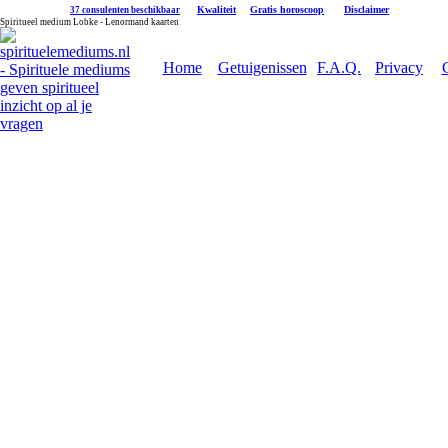
|
Kwaliteit
|
Gratis horoscoop
|
Disclaimer
37 consulenten beschikbaar
Spiritueel medium Lobke - Lenormand kaarten
Home
Getuigenissen
F.A.Q.
Privacy