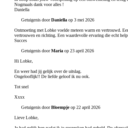
Nogmaals dank voor alles !
Daniella
Getuigenis door
Daniella
op 3 mei 2026
Ontmoeting met Lobke voelde meteen warm en vertrouwd. Eerlijk
vertrouwen en richting. Een waardevolle ervaring die echt helpt 
Succes
Getuigenis door
Maria
op 23 april 2026
Hi Lobke,
En weer had jij gelijk over de uitslag.
Ongelooflijk!! De liefde geloof ik nu ook.
Tot snel
Xxxx
Getuigenis door
Bloempje
op 22 april 2026
Lieve Lobke,
Je had gelijk ben nadat ik je gesproken had gebeld. De afspraa