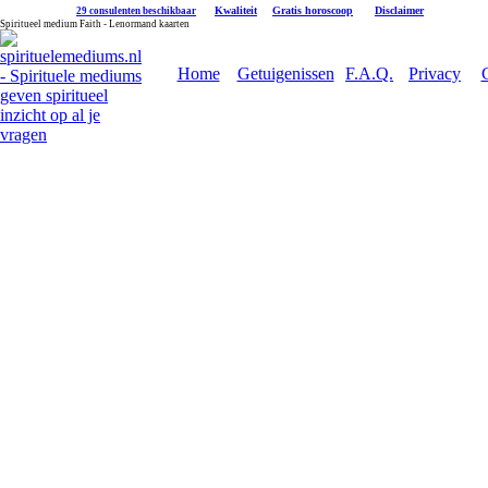
|
Kwaliteit
|
Gratis horoscoop
|
Disclaimer
29 consulenten beschikbaar
Spiritueel medium Faith - Lenormand kaarten
Home
Getuigenissen
F.A.Q.
Privacy