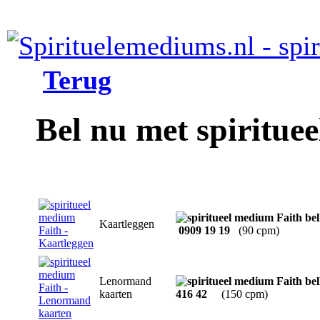
Terug
Bel nu met spiritue
Kaartleggen
0909 19 19
(90 cpm)
Lenormand
kaarten
416 42
(150 cpm)