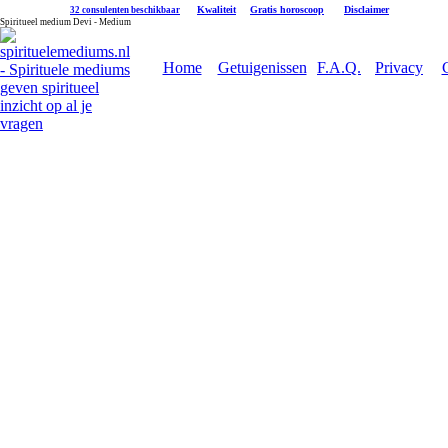
|
Kwaliteit
|
Gratis horoscoop
|
Disclaimer
32 consulenten beschikbaar
Spiritueel medium Devi - Medium
Home
Getuigenissen
F.A.Q.
Privacy