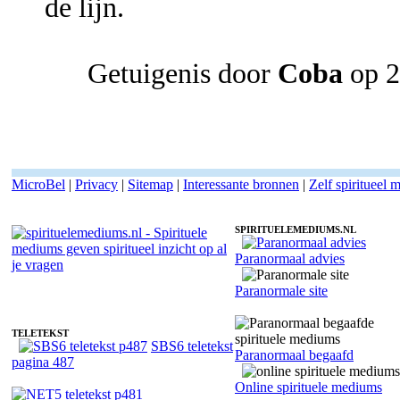
de lijn.
Getuigenis door
Coba
op 2
MicroBel
|
Privacy
|
Sitemap
|
Interessante bronnen
|
Zelf spiritueel
SPIRITUELEMEDIUMS.NL
Paranormaal advies
Spiritueel medium Devi - Medium
Paranormale site
TELETEKST
SBS6 teletekst
Paranormaal begaafd
pagina 487
Online spirituele mediums